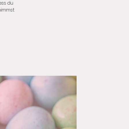
ass du
nimmst