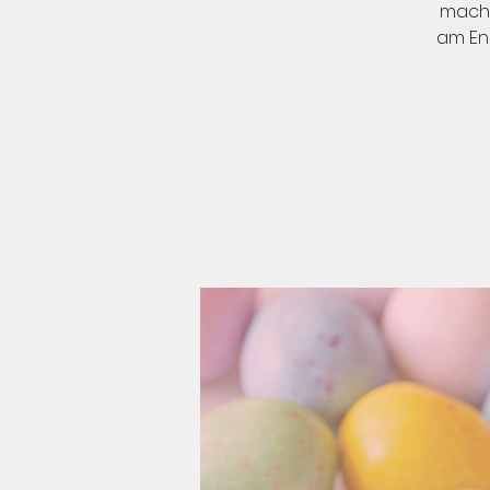
mache
am En