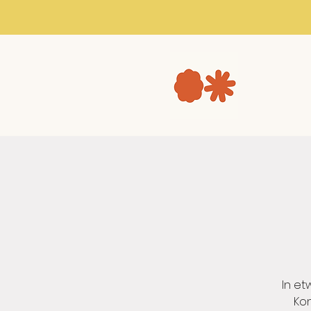
In et
Kon