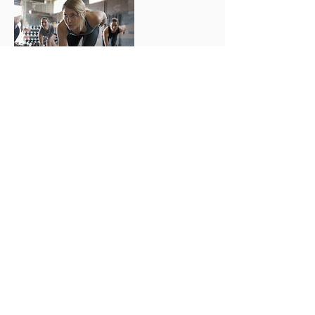
Kontaktangaben
anniscookiekitchen@web.de
Stallschreiberstraße 40, Berlin,
Germany
Impressum
|
Datenschutzerklärung
|
AGBs