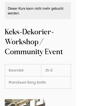
Dieser Kurs kann nicht mehr gebucht
werden.
Keks-Dekorier-
Workshop /
Community Event
25
Euro
Beendet
B
25 €
e
e
Prenzlauer Berg, Berlin
n
d
e
t